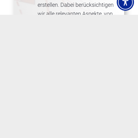
erstellen. Dabei berücksichtigen
wir alle relevanten Aspekte, von
der Platzierung der Sensoren (z.
B. Bewegungsmelder,
Glasbruchmelder,
Magnetkontakte) bis hin zur
Integration von Überwachungs-
und Alarmierungssystemen.
Somit ist eine adäquate
Überwachung und präzise
Erkennung von
Einbruchsversuchen möglich.